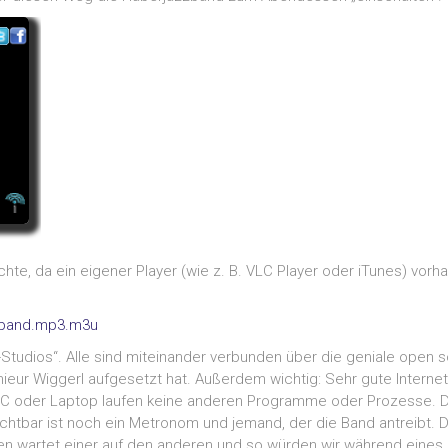
hte, da ein eigener Player (wie z. B. VLC Player oder iTunes) vor
zzband.mp3.m3u
-Studios“. Alle sind miteinander verbunden über die geniale open
eur Wiggerl aufgesetzt hat. Außerdem wichtig: Sehr gute Internet-
 PC oder Laptop laufen keine anderen Programme oder Prozesse. De
ichtbar ist noch ein Metronom und jemand, der die Band antreibt. D
den wartet einer auf den anderen und so würden wir während eine