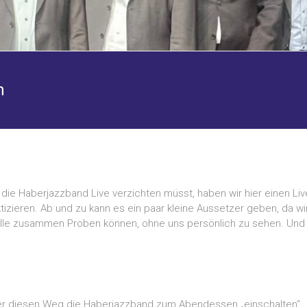
m
 die Haberjazzband Live verzichten müsst, haben wir hier einen Liv
izieren. Ab und zu kann es ein paar kleine Aussetzer geben, da wi
r alle zusammen Proben können, ohne uns persönlich zu sehen. Und E
er diesen Weg die Haberjazzband zum Abendessen „einschalten“.