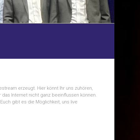
estream erzeugt. Hier könnt Ihr uns zuhören,
r das Internet nicht ganz beeinflussen können.
uch gibt es die Möglichkeit, uns live