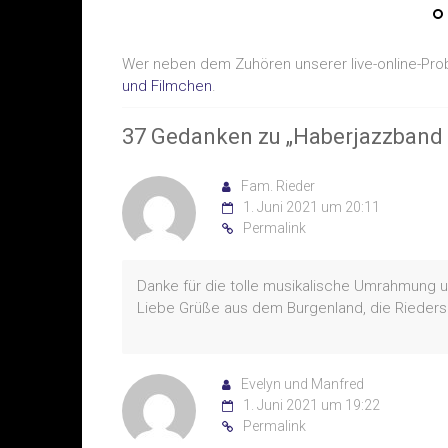
Wer neben dem Zuhören unserer live-online-Prob
und Filmchen
.
37 Gedanken zu „
Haberjazzband 
Fam. Rieder
1. Juni 2021 um 20:11
Permalink
Danke für die tolle musikalische Umrahmung
Liebe Grüße aus dem Burgenland, die Rieders
Evelyn und Manfred
1. Juni 2021 um 19:22
Permalink