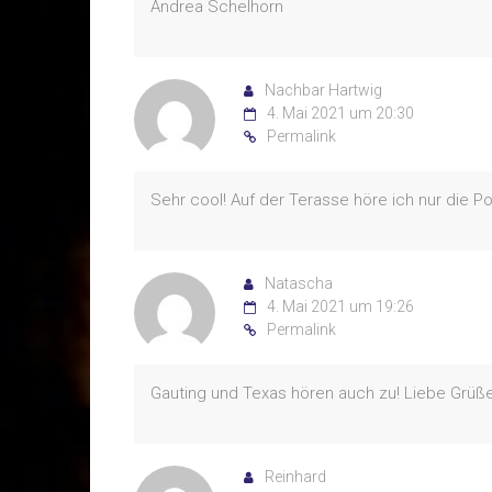
Andrea Schelhorn
Nachbar Hartwig
4. Mai 2021 um 20:30
Permalink
Sehr cool! Auf der Terasse höre ich nur die
Natascha
4. Mai 2021 um 19:26
Permalink
Gauting und Texas hören auch zu! Liebe Grüße 
Reinhard