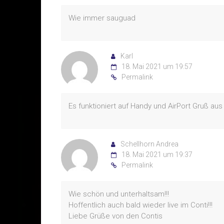
Wie immer sauguad
Karl
18. Mai 2021 um 19:57
Permalink
Es funktioniert auf Handy und AirPort Gruß aus
Schellhorn Andrea
18. Mai 2021 um 19:37
Permalink
Wie schön und unterhaltsam!!!
Hoffentlich auch bald wieder live im Conti!!!
Liebe Grüße von den Contis