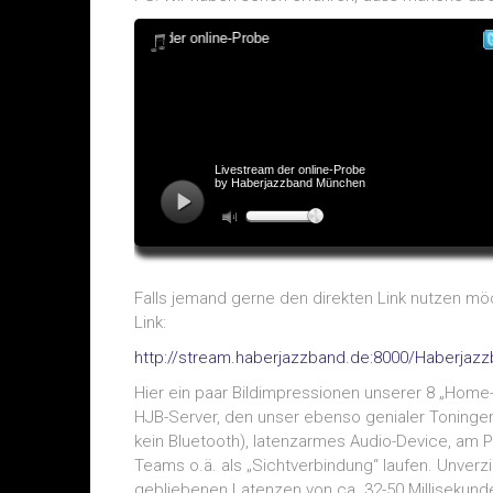
Falls jemand gerne den direkten Link nutzen möc
Link:
http://stream.haberjazzband.de:8000/Haberja
Hier ein paar Bildimpressionen unserer 8 „Home
HJB-Server, den unser ebenso genialer Toningeni
kein Bluetooth), latenzarmes Audio-Device, am
Teams o.ä. als „Sichtverbindung“ laufen. Unverz
gebliebenen Latenzen von ca. 32-50 Millisekun