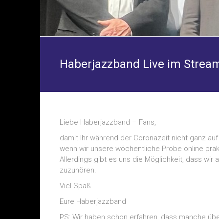
Haberjazzband Live im Strea
Liebe Haberjazzband – Fans,
damit Ihr während der Coronazeit nicht ganz auf
wenn wir unsere wöchentliche Probe online prakt
Allerdings gibt es uns die Möglichkeit, dass wi
zuzuhören.
Viel Spaß
Eure Haberjazzband
PS: Wir haben schon erfahren, dass manche üb