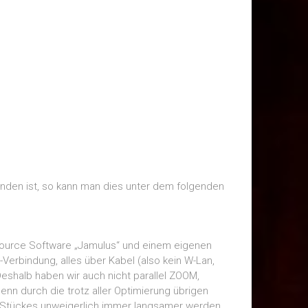
handen ist, so kann man dies unter dem folgenden
 source Software „Jamulus“ und einem eigenen
Verbindung, alles über Kabel (also kein W-Lan,
shalb haben wir auch nicht parallel ZOOM,
enn durch die trotz aller Optimierung übrigen
s Stückes unweigerlich immer langsamer werden.