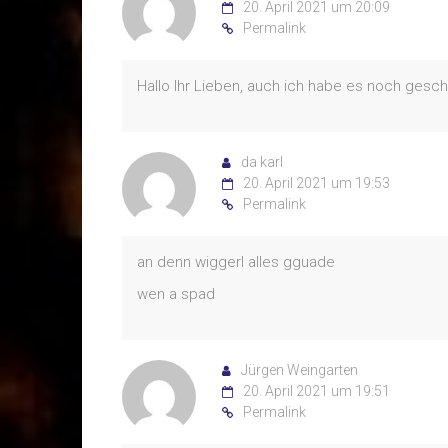
20. April 2021 um 20:09
Permalink
Hallo Ihr Lieben, auch ich habe es noch gescha
da karl
20. April 2021 um 19:53
Permalink
an denn wiggerl alles gguade
wen a spad
Jürgen Weingarten
20. April 2021 um 19:51
Permalink