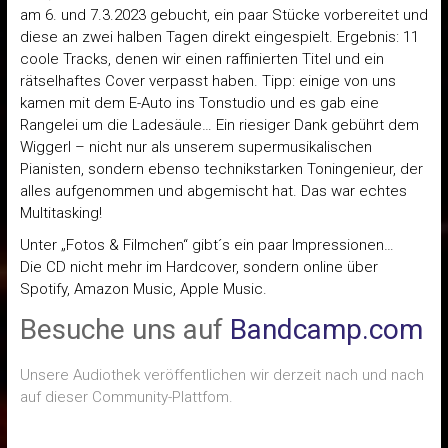
am 6. und 7.3.2023 gebucht, ein paar Stücke vorbereitet und
diese an zwei halben Tagen direkt eingespielt.
Ergebnis: 11
coole Tracks, denen wir einen raffinierten Titel und ein
rätselhaftes Cover verpasst haben. Tipp: einige von uns
kamen mit dem E-Auto ins Tonstudio und es gab eine
Rangelei um die Ladesäule… Ein riesiger Dank gebührt dem
Wiggerl – nicht nur als unserem supermusikalischen
Pianisten, sondern ebenso technikstarken Toningenieur, der
alles aufgenommen und abgemischt hat. Das war echtes
Multitasking!
Unter „Fotos & Filmchen“ gibt´s ein paar Impressionen…
Die CD nicht mehr im Hardcover, sondern online über
Spotify, Amazon Music, Apple Music.
Besuche uns auf
Bandcamp.com
Unsere Audiothek veröffentlichen wir derzeit nach und nach
auf dieser Community-Plattfom.