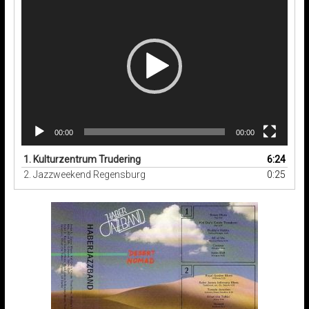
Player
00:00
00:00
1. Kulturzentrum Trudering
6:24
2. Jazzweekend Regensburg
0:25