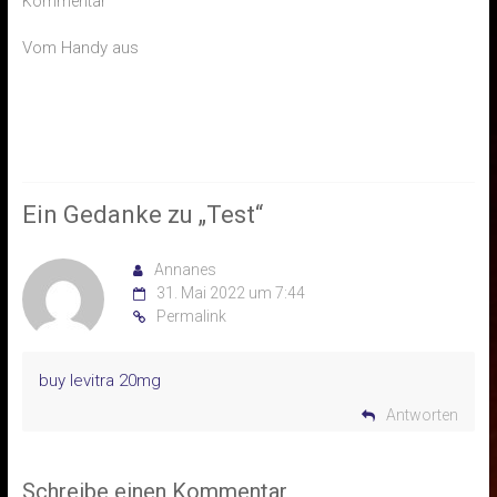
Kommentar
Vom Handy aus
Ein Gedanke zu „
Test
“
Annanes
31. Mai 2022 um 7:44
Permalink
buy levitra 20mg
Antworten
Schreibe einen Kommentar