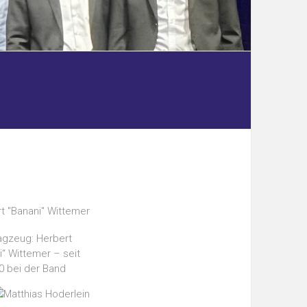
agzeug: Herbert
i“ Wittemer – seit
0 bei der Band