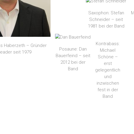
Saxophon: Stefan
M
Schneider – seit
1981 bei der Band
Kontrabass:
as Haberzeth – Gründer
Posaune: Dan
Michael
eader seit 1979
Bauerfeind – seit
Schöne –
2012 bei der
erst
Band
gelegentlich
und
inzwischen
fest in der
Band