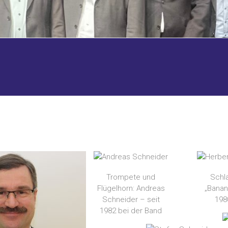
Trompete und
Schl
Flügelhorn: Andreas
„Banan
Schneider – seit
198
1982 bei der Band