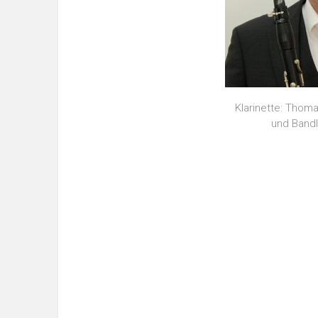
Klarinette: Thom
und Bandl