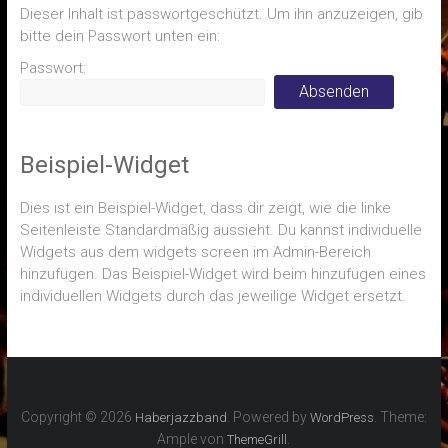
Dieser Inhalt ist passwortgeschützt. Um ihn anzuzeigen, gib
bitte dein Passwort unten ein:
Passwort:
Beispiel-Widget
Dies ist ein Beispiel-Widget, dass dir zeigt, wie die linke
Seitenleiste Standardmäßig aussieht. Du kannst individuelle
Widgets aus dem widgets screen im Admin-Bereich
hinzufügen. Das Beispiel-Widget wird beim hinzufügen eines
individuellen Widgets durch das jeweilige Widget ersetzt.
Copyright © 2026
. Powered by
. Theme:
Haberjazzband
WordPress
Ample von
.
ThemeGrill